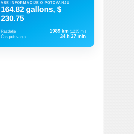
VSE INFORMACIJE O POTOVANJU
164.82 gallons, $
230.75
1989 km
Razdalja
(1235 mi)
34 h 37 min
Čas potovanja