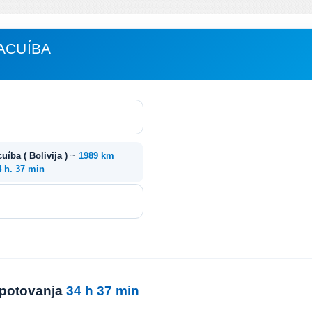
ACUÍBA
cuíba ( Bolivija )
~
1989 km
4 h. 37 min
 potovanja
34 h 37 min