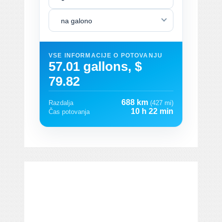
na galono
VSE INFORMACIJE O POTOVANJU
57.01 gallons, $
79.82
688 km
Razdalja
(427 mi)
10 h 22 min
Čas potovanja