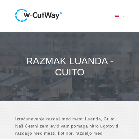
RAZMAK LUANDA -
CUITO
Izračunavanje razdalj med mesti Luanda, Cuito.
Naš Cestni zemljevid vam pomaga hitro ugotoviti
razdaljo med mesti, kot npr. razdaljo med