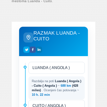
mestoma Luanda - Cuito.
RAZMAK LUANDA -
CUITO
Razdalja na poti
Luanda ( Angola )
- Cuito ( Angola )
~
688 km
(428
miles)
. Ocenjeni čas potovanja ~
10 h. 22 min