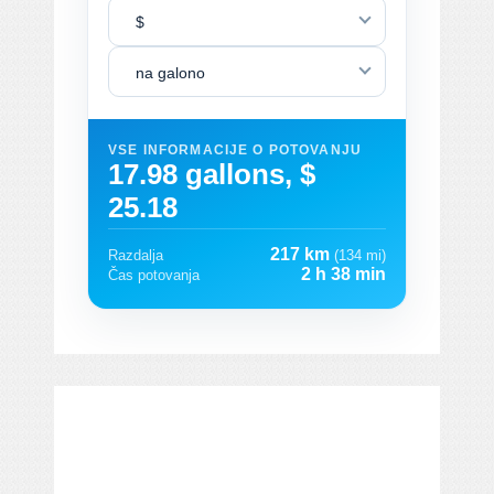
$
na galono
VSE INFORMACIJE O POTOVANJU
17.98 gallons, $
25.18
217 km
Razdalja
(134 mi)
2 h 38 min
Čas potovanja