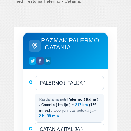
med mestoma Palermo - Catania.
RAZMAK PALERMO
- CATANIA
Razdalja na poti
Palermo ( Italija )
- Catania ( Italija )
~
217 km
(135
miles)
. Ocenjeni čas potovanja ~
2 h. 38 min