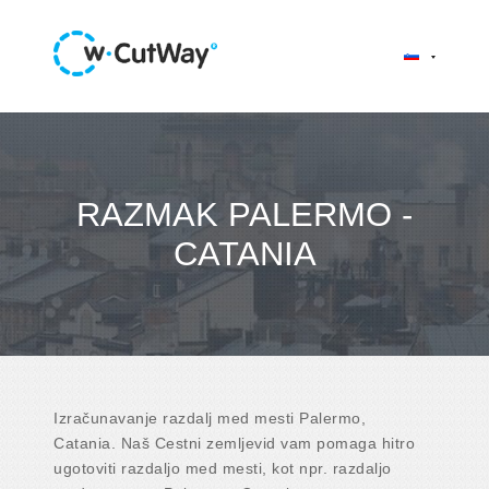
RAZMAK PALERMO -
CATANIA
Izračunavanje razdalj med mesti Palermo,
Catania. Naš Cestni zemljevid vam pomaga hitro
ugotoviti razdaljo med mesti, kot npr. razdaljo