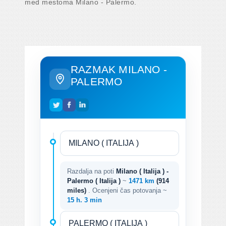
med mestoma Milano - Palermo.
RAZMAK MILANO -
PALERMO
Razdalja na poti
Milano ( Italija ) -
Palermo ( Italija )
~
1471 km
(914
miles)
. Ocenjeni čas potovanja ~
15 h. 3 min