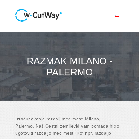
RAZMAK MILANO -
PALERMO
Izračunavanje razdalj med mesti Milano,
Palermo. Naš Cestni zemljevid vam pomaga hitro
ugotoviti razdaljo med mesti, kot npr. razdaljo