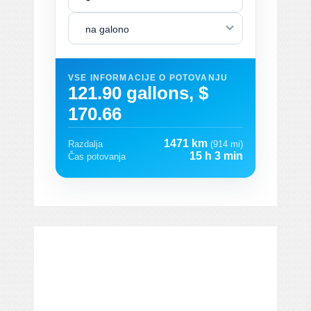
na galono
VSE INFORMACIJE O POTOVANJU
121.90 gallons, $
170.66
1471 km
Razdalja
(914 mi)
15 h 3 min
Čas potovanja