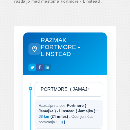
razdaljo med mestoma Portmore - Linstead .
RAZMAK
PORTMORE -
LINSTEAD
Razdalja na poti
Portmore (
Jamajka ) - Linstead ( Jamajka )
~
38 km
(24 miles)
. Ocenjeni čas
potovanja ~