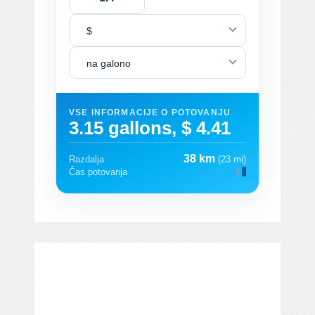
$
na galono
VSE INFORMACIJE O POTOVANJU
3.15 gallons, $ 4.41
38 km
Razdalja
(23 mi)
Čas potovanja