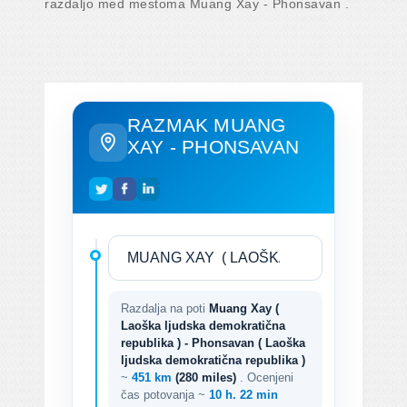
razdaljo med mestoma Muang Xay - Phonsavan .
RAZMAK MUANG
XAY - PHONSAVAN
Razdalja na poti
Muang Xay (
Laoška ​​ljudska demokratična
republika ) - Phonsavan ( Laoška ​​
ljudska demokratična republika )
~
451 km
(280 miles)
. Ocenjeni
čas potovanja ~
10 h. 22 min