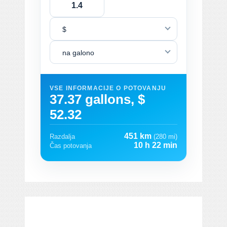
$
na galono
VSE INFORMACIJE O POTOVANJU
37.37 gallons, $
52.32
451 km
Razdalja
(280 mi)
10 h 22 min
Čas potovanja