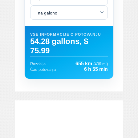
na galono
VSE INFORMACIJE O POTOVANJU
54.28 gallons, $
75.99
655 km
Razdalja
(406 mi)
6 h 55 min
Čas potovanja