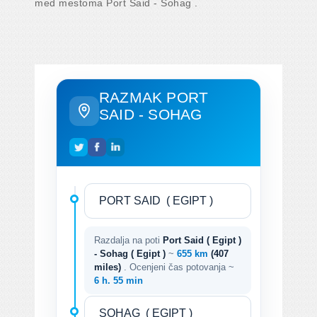
med mestoma Port Said - Sohag .
RAZMAK PORT
SAID - SOHAG
Razdalja na poti
Port Said ( Egipt )
- Sohag ( Egipt )
~
655 km
(407
miles)
. Ocenjeni čas potovanja ~
6 h. 55 min