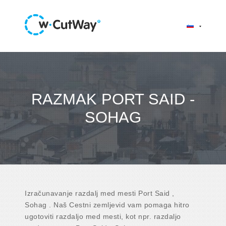
RAZMAK PORT SAID -
SOHAG
Izračunavanje razdalj med mesti Port Said ,
Sohag . Naš Cestni zemljevid vam pomaga hitro
ugotoviti razdaljo med mesti, kot npr. razdaljo