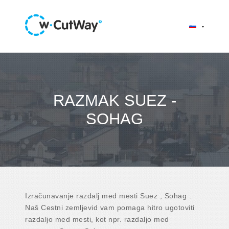
RAZMAK SUEZ -
SOHAG
Izračunavanje razdalj med mesti Suez , Sohag .
Naš Cestni zemljevid vam pomaga hitro ugotoviti
razdaljo med mesti, kot npr. razdaljo med