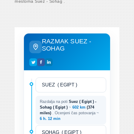
mestoma Suez - Sohag .
RAZMAK SUEZ -
SOHAG
Razdalja na poti
Suez ( Egipt ) -
Sohag ( Egipt )
~
602 km
(374
miles)
. Ocenjeni čas potovanja ~
6 h. 12 min