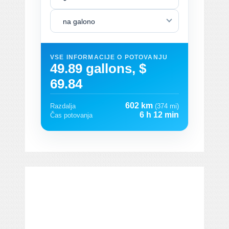
na galono
VSE INFORMACIJE O POTOVANJU
49.89 gallons, $
69.84
602 km
Razdalja
(374 mi)
6 h 12 min
Čas potovanja