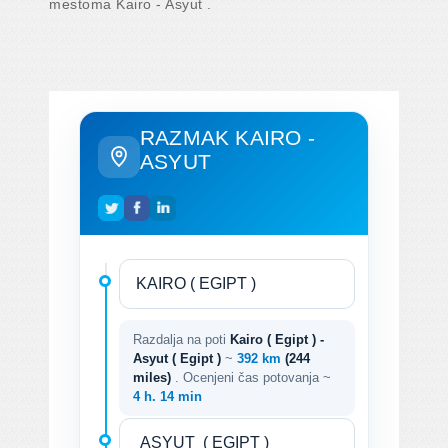
mestoma Kairo - Asyut .
RAZMAK KAIRO -
ASYUT
Razdalja na poti
Kairo ( Egipt ) -
Asyut ( Egipt )
~
392 km
(244
miles)
. Ocenjeni čas potovanja ~
4 h. 14 min