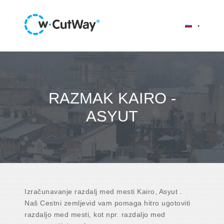
RAZMAK KAIRO -
ASYUT
Izračunavanje razdalj med mesti Kairo, Asyut .
Naš Cestni zemljevid vam pomaga hitro ugotoviti
razdaljo med mesti, kot npr. razdaljo med