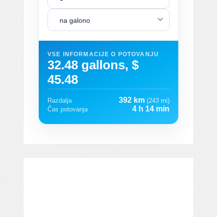
na galono
VSE INFORMACIJE O POTOVANJU
32.48 gallons, $
45.48
392 km
Razdalja
(243 mi)
4 h 14 min
Čas potovanja