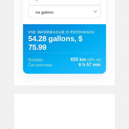
na galono
VSE INFORMACIJE O POTOVANJU
54.28 gallons, $
75.99
655 km
Razdalja
(406 mi)
6 h 57 min
Čas potovanja