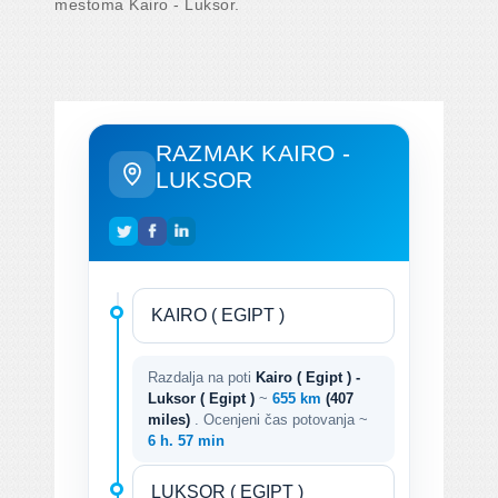
mestoma Kairo - Luksor.
RAZMAK KAIRO -
LUKSOR
Razdalja na poti
Kairo ( Egipt ) -
Luksor ( Egipt )
~
655 km
(407
miles)
. Ocenjeni čas potovanja ~
6 h. 57 min