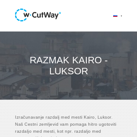
RAZMAK KAIRO -
LUKSOR
Izračunavanje razdalj med mesti Kairo, Luksor.
Naš Cestni zemljevid vam pomaga hitro ugotoviti
razdaljo med mesti, kot npr. razdaljo med