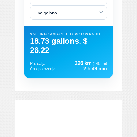
na galono
VSE INFORMACIJE O POTOVANJU
18.73 gallons, $
26.22
226 km
Razdalja
(140 mi)
2 h 49 min
Čas potovanja