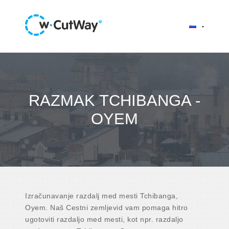
RAZMAK TCHIBANGA -
OYEM
Izračunavanje razdalj med mesti Tchibanga,
Oyem. Naš Cestni zemljevid vam pomaga hitro
ugotoviti razdaljo med mesti, kot npr. razdaljo