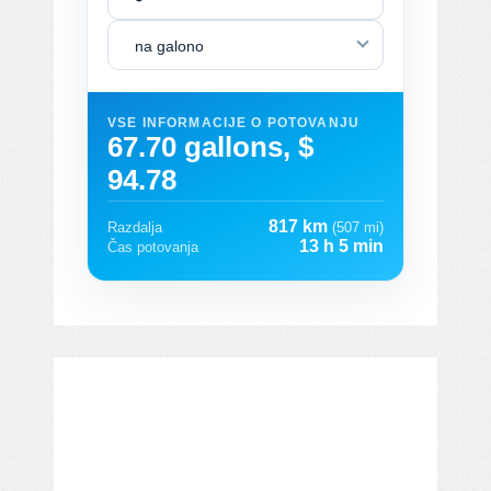
na galono
VSE INFORMACIJE O POTOVANJU
67.70 gallons, $
94.78
817 km
Razdalja
(507 mi)
13 h 5 min
Čas potovanja