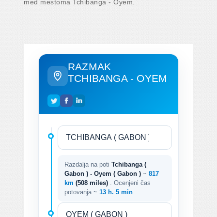
med mestoma Tchibanga - Oyem.
RAZMAK
TCHIBANGA - OYEM
Razdalja na poti
Tchibanga (
Gabon ) - Oyem ( Gabon )
~
817
km
(508 miles)
. Ocenjeni čas
potovanja ~
13 h. 5 min