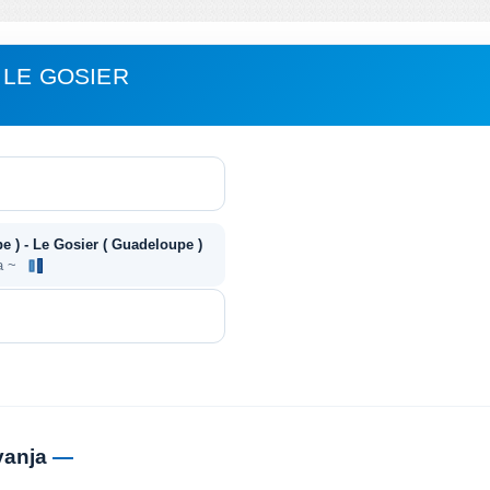
 LE GOSIER
 ) - Le Gosier ( Guadeloupe )
ja ~
vanja
—