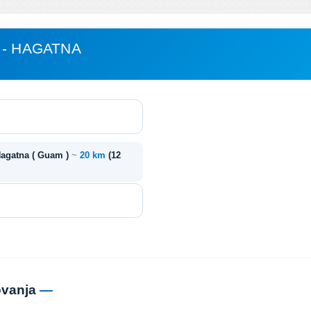
 - HAGATNA
Hagatna ( Guam )
~
20 km
(12
ovanja
—