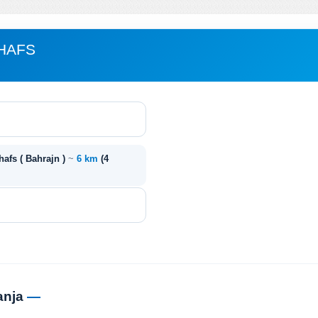
HAFS
hafs ( Bahrajn )
~
6 km
(4
anja
—