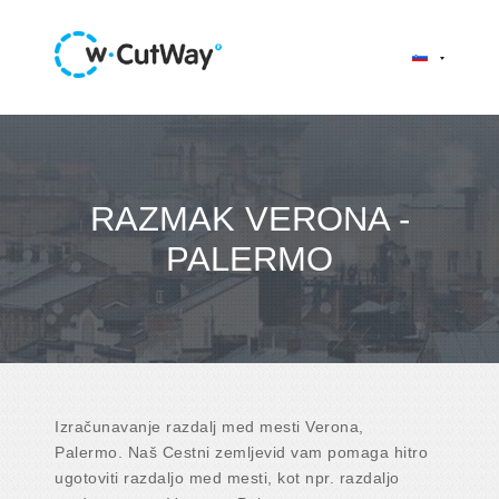
RAZMAK VERONA -
PALERMO
Izračunavanje razdalj med mesti Verona,
Palermo. Naš Cestni zemljevid vam pomaga hitro
ugotoviti razdaljo med mesti, kot npr. razdaljo