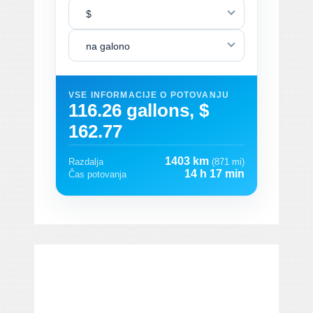
$
na galono
VSE INFORMACIJE O POTOVANJU
116.26 gallons, $
162.77
1403 km
Razdalja
(871 mi)
14 h 17 min
Čas potovanja